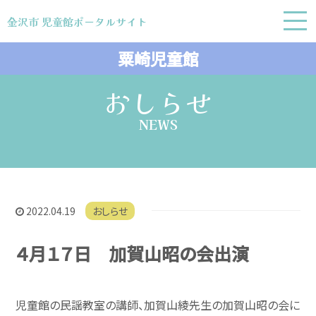
金沢市 児童館ポータルサイト
金沢市 児童館ポータルサイト
粟崎児童館
おしらせ
NEWS
2022.04.19
おしらせ
４月１７日 加賀山昭の会出演
児童館の民謡教室の講師、加賀山綾先生の加賀山昭の会に