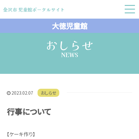
金沢市 児童館ポータルサイト
金沢市 児童館ポータルサイト
大徳児童館
おしらせ
NEWS
2023.02.07
おしらせ
行事について
【ケーキ作り】