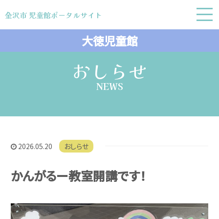
金沢市 児童館ポータルサイト
金沢市 児童館ポータルサイト
大徳児童館
おしらせ
NEWS
2026.05.20
おしらせ
かんがるー教室開講です！