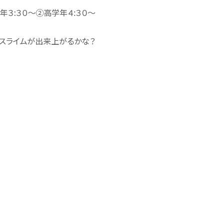
年３:３０～②高学年４:３０～
スライムが出来上がるかな？