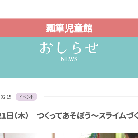
瓢箪児童館
おしらせ
NEWS
.02.15
イベント
21日（木） つくってあそぼう～スライムづ