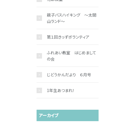
親子バスハイキング ～太閤
山ランド～
第１回きっずボランティア
ふれあい教室 はじめまして
の会
じどうかんだより ６月号
1年生あつまれ！
アーカイブ