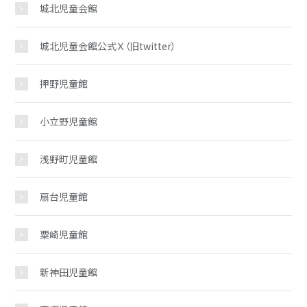
城北児童会館
城北児童会館公式Ｘ（旧twitter）
固定ページ
押野児童館
おしらせ
小立野児童館
浅野町児童館
じどうかんだより
扇台児童館
イベント
粟崎児童館
スケジュール
新神田児童館