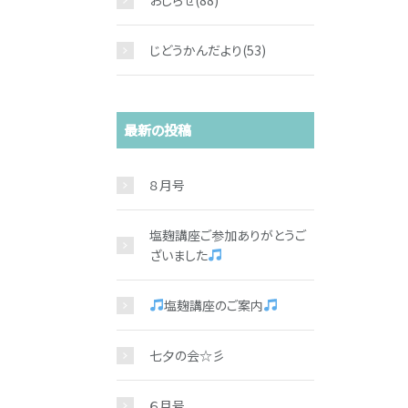
おしらせ
(88)
じどうかんだより
(53)
最新の投稿
８月号
塩麹講座ご参加ありがとうご
ざいました
塩麹講座のご案内
七夕の会☆彡
６月号