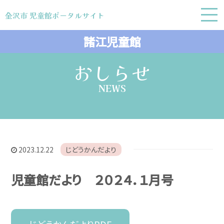
金沢市 児童館ポータルサイト
金沢市 児童館ポータルサイト
諸江児童館
おしらせ
NEWS
2023.12.22
じどうかんだより
児童館だより ２０２４．１月号