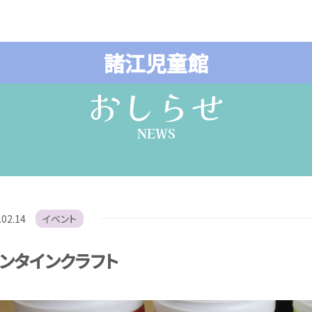
諸江児童館
おしらせ
NEWS
.02.14
イベント
ンタインクラフト