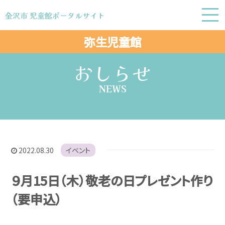
金沢市 児童館ポータルサイト
金沢市 児童館ポータルサイト
弥生児童館
おしらせ
NEWS
2022.08.30
イベント
９月15日（木）敬老の日プレゼント作り
（要申込）