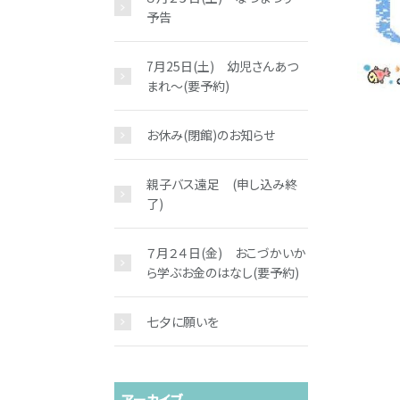
予告
7月25日(土) 幼児さんあつ
まれ～(要予約)
お休み(閉館)のお知らせ
親子バス遠足 (申し込み終
了)
７月２４日(金) おこづかいか
ら学ぶお金のはなし(要予約)
七夕に願いを
アーカイブ