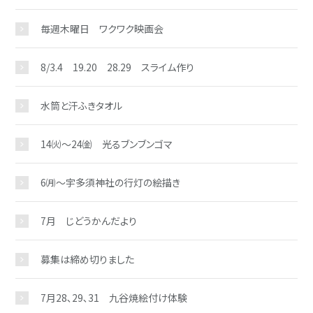
毎週木曜日 ワクワク映画会
8/3.4 19.20 28.29 スライム作り
水筒と汗ふきタオル
お問い合わせ
14㈫～24㈮ 光るブンブンゴマ
6㈪～宇多須神社の行灯の絵描き
7月 じどうかんだより
募集は締め切りました
7月28､29､31 九谷焼絵付け体験