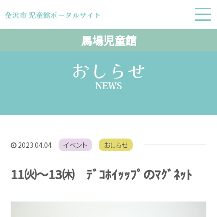
金沢市 児童館ポータルサイト
金沢市 児童館ポータルサイト
馬場児童館
おしらせ
NEWS
2023.04.04
イベント
おしらせ
11㈫～13㈭ ﾃﾞｺﾎｲｯｯﾌﾟのﾏｸﾞﾈｯﾄ