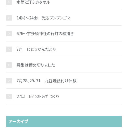
水筒と汗ふきタオル
14㈫～24㈮ 光るブンブンゴマ
6㈪～宇多須神社の行灯の絵描き
7月 じどうかんだより
募集は締め切りました
7月28､29､31 九谷焼絵付け体験
27㈯ ﾚｼﾞﾝｽﾄﾗｯﾌﾟつくり
アーカイブ