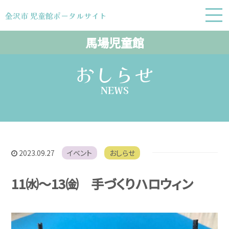
金沢市 児童館ポータルサイト
金沢市 児童館ポータルサイト
馬場児童館
おしらせ
NEWS
2023.09.27
イベント
おしらせ
11㈬～13㈮ 手づくりハロウィン