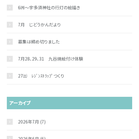
6㈪～宇多須神社の行灯の絵描き
7月 じどうかんだより
募集は締め切りました
7月28､29､31 九谷焼絵付け体験
27㈯ ﾚｼﾞﾝｽﾄﾗｯﾌﾟつくり
アーカイブ
2026年7月
(7)
2026年6月
(6)