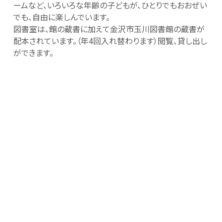
ームなど、いろいろな年齢の子どもが、ひとりでもおおぜい
でも、自由に楽しんでいます。
図書室は、館の蔵書に加えて金沢市玉川図書館の蔵書が
配本されています。（年4回入れ替わります）閲覧、貸し出し
ができます。
また、当館では乳幼児親子を対象にした、育児が楽しくな
る遊びや体験の提供、ハロウィンパーティーやクリスマス会
など毎月人気の季節の行事、キッズダンス教室や茶道教
室など地域の子どもが心身ともに健やかに育成されるよ
う様々な事業をおこなっています。
どうぞお気軽にお越しください！
〒920-0367
金沢市北塚町西98
MAP
TEL. 076-269-0272
FAX. 076-269-0242
主な活動時間 ／ 平日 9：30～17：30
土曜 9：00～16：30
休館日／原則、日曜日・祝日・年末年始