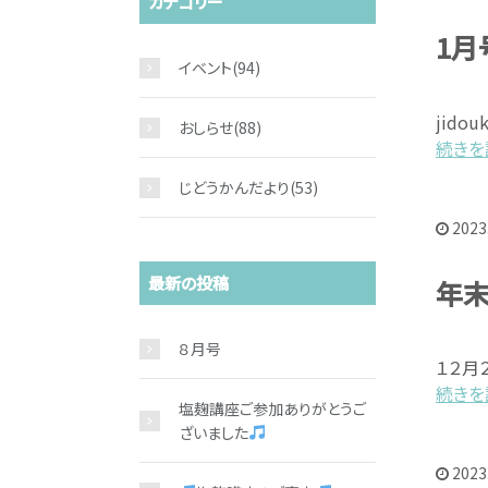
カテゴリー
1月
イベント
(94)
jidou
おしらせ
(88)
続きを読
じどうかんだより
(53)
2023
最新の投稿
年
８月号
１２月
続きを読
塩麹講座ご参加ありがとうご
ざいました
2023