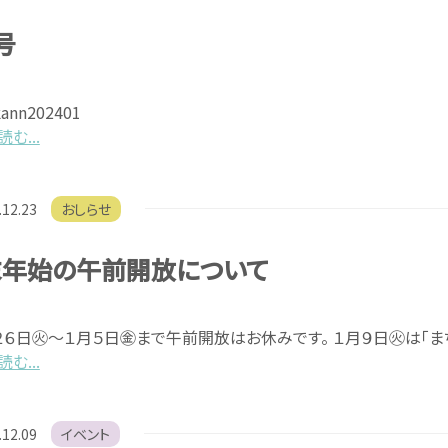
号
kann202401
む...
.12.23
おしらせ
末年始の午前開放について
２６日㊋～１月５日㊎まで午前開放はお休みです。 １月９日㊋は「
む...
.12.09
イベント