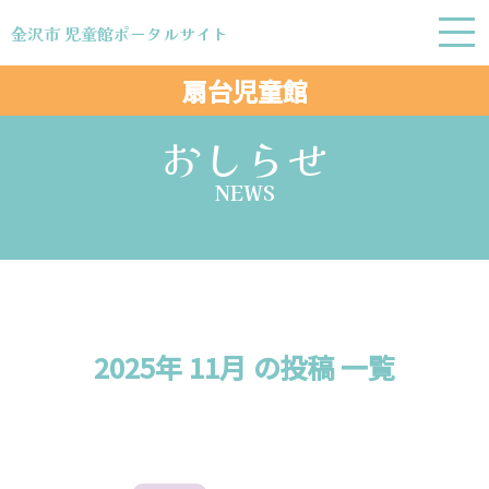
金沢市 児童館ポータルサイト
金沢市 児童館ポータルサイト
扇台児童館
おしらせ
NEWS
2025年 11月 の投稿 一覧