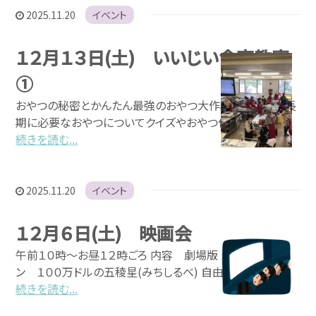
2025.11.20
イベント
１２月１３日(土) いいじい食育教室
①
おやつの秘密とかんたん最強のおやつ大作戦！！ 内容：成長
期に必要なおやつについてクイズやおやつ作りで
続きを読む...
2025.11.20
イベント
１２月６日(土) 映画会
午前１０時～お昼１２時ごろ 内容 劇場版 名探偵コナ
ン １００万ドルの五稜星(みちしるべ) 自由参加
続きを読む...