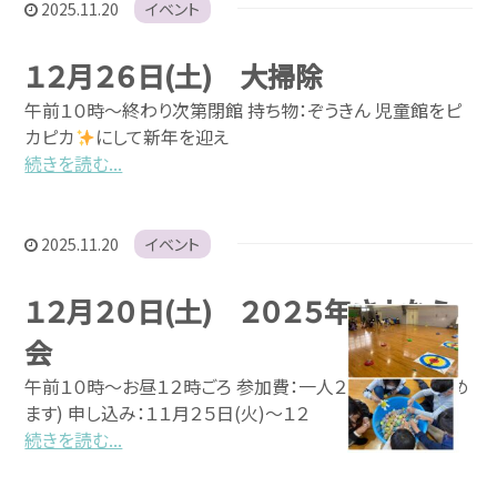
2025.11.20
イベント
１２月２６日(土) 大掃除
午前１０時～終わり次第閉館 持ち物：ぞうきん 児童館をピ
カピカ
にして新年を迎え
続きを読む...
2025.11.20
イベント
１２月２０日(土) ２０２５年さよなら
会
午前１０時～お昼１２時ごろ 参加費：一人２００円(当日集め
ます) 申し込み：１１月２５日(火)～１２
続きを読む...