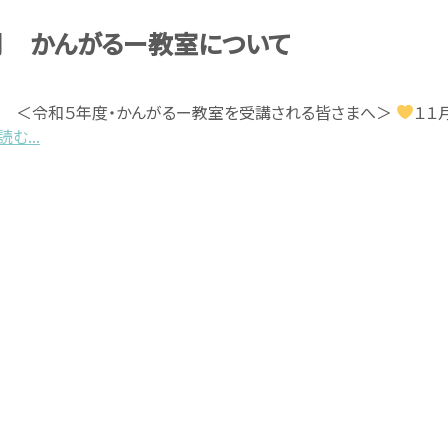
月 かんがるー教室について
和５年度・かんがるー教室を受講される皆さまへ＞
１１
む...