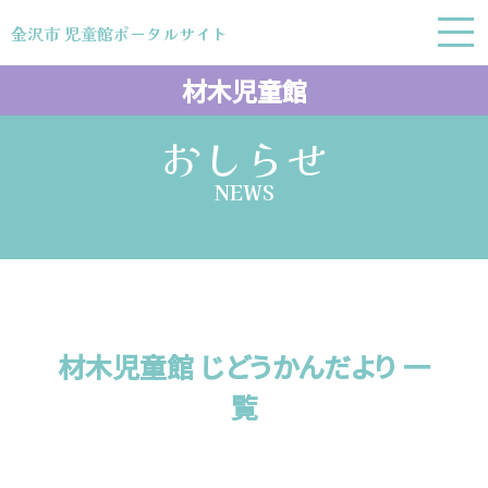
金沢市 児童館ポータルサイト
金沢市 児童館ポータルサイト
材木児童館
おしらせ
NEWS
材木児童館 じどうかんだより 一
覧