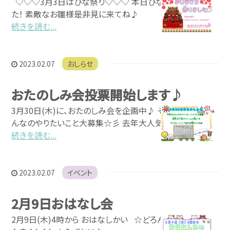
♡♡♡3月3日はひな祭り♡♡♡ 本日ひな人形飾りまし
た！ 素敵なお雛様是非見に来てね♪
続きを読む...
2023.02.07
おしらせ
お問い合わせ
おたのしみ会投票開始します♪
3月30日(木)に、おたのしみ会を企画中♪ そこで、今年もみ
んなのやりたいこと大募集☆彡 去年大人気
続きを読む...
2023.02.07
イベント
2月9日おはなし会
2月9日(木)4時から おはなしかい ☆どろんこハリー ☆は