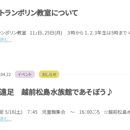
 トランポリン教室について
ンポリン教室 11」日、25日(月) ３時から 1．2．3年生は5時まで 4
む...
.04.22
イベント
おしらせ
ス遠足 越前松島水族館であそぼう♪
足 5/16(土) 7：45 児童館集合 ～ 16：00ごろ ☆越前松
む...