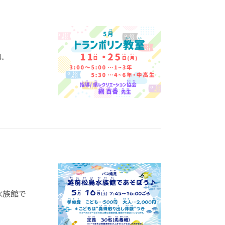
．
島水族館で