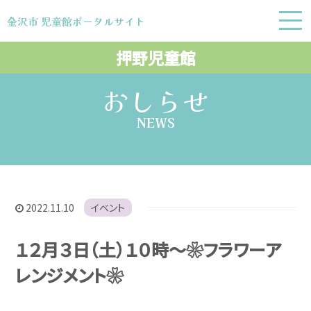
金沢市 児童館ポータルサイト
金沢市 児童館ポータルサイト
押野児童館
おしらせ
NEWS
2022.11.10
イベント
１２月３日（土）１０時～❀フラワーア
レンジメント❀