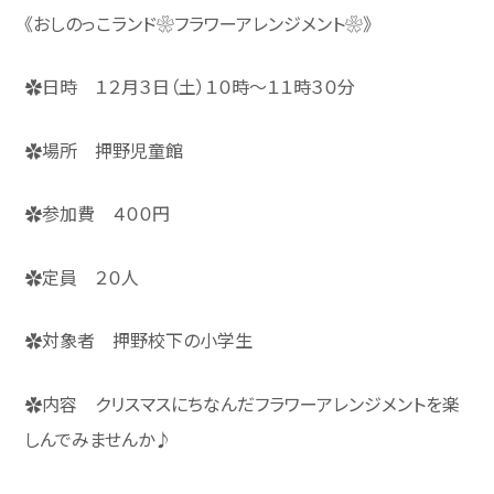
《おしのっこランド❀フラワーアレンジメント❀》
✿日時 １２月３日（土）１０時～１１時３０分
✿場所 押野児童館
✿参加費 ４００円
✿定員 ２０人
✿対象者 押野校下の小学生
✿内容 クリスマスにちなんだフラワーアレンジメントを楽
しんでみませんか♪