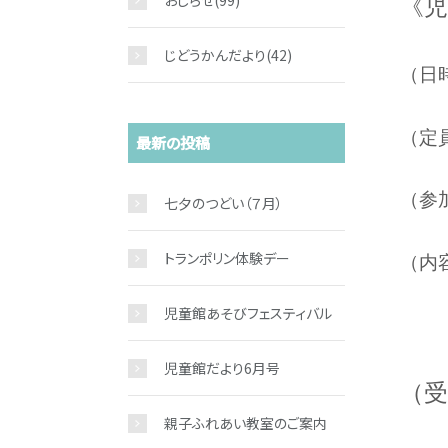
おしらせ
(99)
《
じどうかんだより
(42)
（日
（定
最新の投稿
（参
七夕のつどい（７月）
トランポリン体験デー
（内
児童館あそびフェスティバル
ＤＶ
児童館だより6月号
（受
親子ふれあい教室のご案内