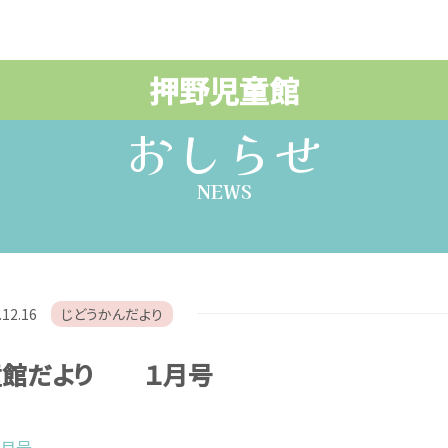
押野児童館
おしらせ
NEWS
.12.16
じどうかんだより
童館だより １月号
 1月号