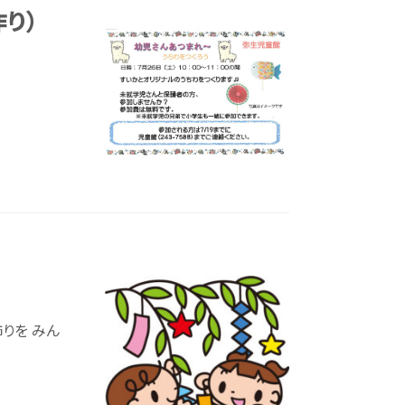
り）
弥生児童館
おしらせ
じどうかんだより
イベント
スケジュール
りを みん
施設紹介